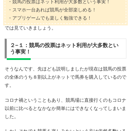
・競馬の投票はネット利用が大多数という事実！
・スマホ一台あれば競馬が全部楽しめる！
・アプリゲームでも楽しく勉強できる！
では見ていきましょう。
２−１：競馬の投票はネット利用が大多数とい
う事実！
そうなんです、先ほども説明しましたが現在は競馬の投票
の全体のうち８割以上がネットで馬券を購入しているので
す。
コロナ禍ということもあり、競馬場に直接行くのもコロナ
以前に比べるとなかなか簡単にはできなくなってしまいま
した。