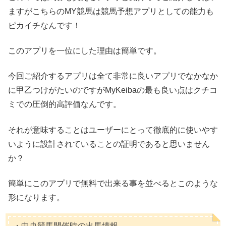
ますがこちらのMY競馬は競馬予想アプリとしての能力も
ピカイチなんです！
このアプリを一位にした理由は簡単です。
今回ご紹介するアプリは全て非常に良いアプリでなかなか
に甲乙つけがたいのですがMyKeibaの最も良い点はクチコ
ミでの圧倒的高評価なんです。
それが意味することはユーザーにとって徹底的に使いやす
いように設計されていることの証明であると思いません
か？
簡単にこのアプリで無料で出来る事を並べるとこのような
形になります。
・中央競馬開催時の出馬情報