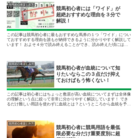
競馬初心者楽しみ方
競馬初心者には「ワイド」が
超絶おすすめな理由を３分で
解説！
この記事は競馬初心者に最もおすすめな馬券の１つ「ワイド」につい
ておすすめする理由を誰もが納得できるように分かりやすく解説して
います！ およそ４分で読み終えることができ、読み終えた頃にはワ
イド完全に理解できるでしょう。
競馬初心者楽しみ方
競馬初心者が血統について知
りたいならこの３点だけ抑え
ておけばもう怖くない！
この記事は初心者にはちょっと敷居が高い血統についてまずは全体像
の理解という点に絞って非常に分かりやすく解説しています！ でき
るだけ難しい用語を使わずに血統とは？というところから血統を予想
に使うために血統表の読み方まで詳しくご説明しています。
競馬初心者楽しみ方
競馬初心者に競馬用語を最低
限必要な分だけ重要度別に超