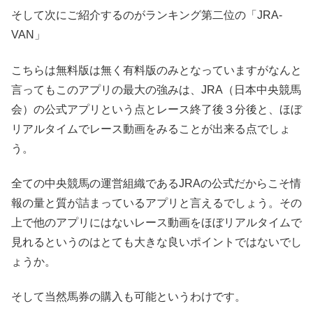
そして次にご紹介するのがランキング第二位の「JRA-
VAN」
こちらは無料版は無く有料版のみとなっていますがなんと
言ってもこのアプリの最大の強みは、JRA（日本中央競馬
会）の公式アプリという点とレース終了後３分後と、ほぼ
リアルタイムでレース動画をみることが出来る点でしょ
う。
全ての中央競馬の運営組織であるJRAの公式だからこそ情
報の量と質が詰まっているアプリと言えるでしょう。その
上で他のアプリにはないレース動画をほぼリアルタイムで
見れるというのはとても大きな良いポイントではないでし
ょうか。
そして当然馬券の購入も可能というわけです。