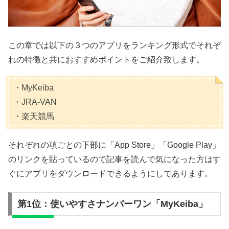
この章では以下の３つのアプリをランキング形式でそれぞ
れの特徴と共におすすめポイントをご紹介致します。
・MyKeiba
・JRA-VAN
・楽天競馬
それぞれの項ごとの下部に「App Store」「Google Play」
のリンクを貼っているので記事を読んで気になった方はす
ぐにアプリをダウンロードできるようにしてあります。
第1位：使いやすさナンバーワン「MyKeiba」