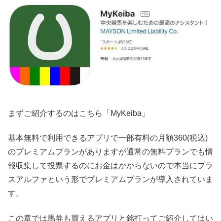
まずご紹介するのはこちら「MyKeiba」
基本無料で利用できるアプリで一部有料の月額360(税込)
のプレミアムプランがありますが通常の無料プランでも情
報収集して投票するのにお金はかからないので本当にプラ
スアルファという形でプレミアムプランが導入されていま
す。
この章では馬券も買えるアプリと銘打ってご紹介してはい