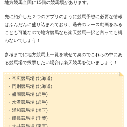
地方競馬全国に15個の競馬場があります。
先に紹介した２つのアプリのように競馬予想に必要な情報
はふんだんに盛り込まれており、過去のレース動画をみる
ことも可能なので地方競馬なら楽天競馬一択と言っても構
わないでしょう！
参考までに地方競馬上一覧を載せて奥のでこれらの中にあ
る競馬場で投票したい場合は楽天競馬を使いましょう！
・帯広競馬場 (北海道)
・門別競馬場 (北海道)
・盛岡競馬場 (岩手)
・水沢競馬場 (岩手)
・浦和競馬場 (埼玉)
・船橋競馬場 (千葉)
・大井競馬場 (東京)