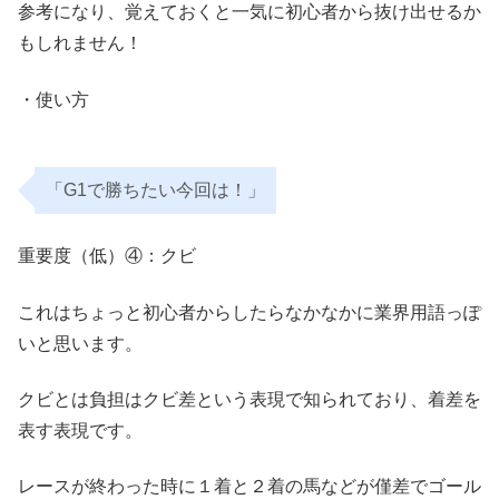
参考になり、覚えておくと一気に初心者から抜け出せるか
もしれません！
・使い方
「G1で勝ちたい今回は！」
重要度（低）④：クビ
これはちょっと初心者からしたらなかなかに業界用語っぽ
いと思います。
クビとは負担はクビ差という表現で知られており、着差を
表す表現です。
レースが終わった時に１着と２着の馬などが僅差でゴール