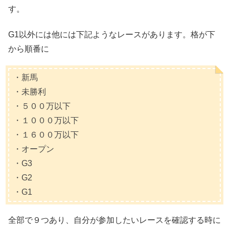
す。
G1以外には他には下記ようなレースがあります。格が下
から順番に
・新馬
・未勝利
・５００万以下
・１０００万以下
・１６００万以下
・オープン
・G3
・G2
・G1
全部で９つあり、自分が参加したいレースを確認する時に