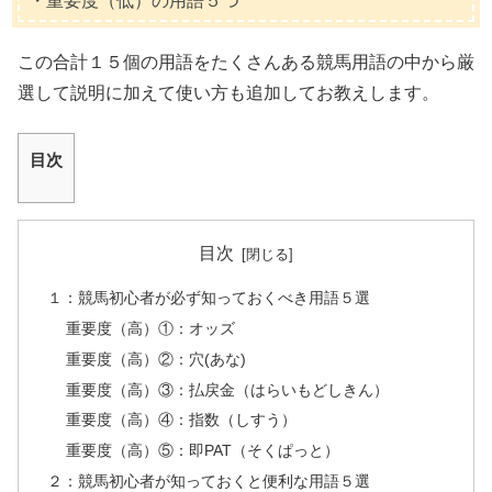
・重要度（低）の用語５つ
この合計１５個の用語をたくさんある競馬用語の中から厳
選して説明に加えて使い方も追加してお教えします。
目次
目次
１：競馬初心者が必ず知っておくべき用語５選
重要度（高）①：オッズ
重要度（高）②：穴(あな)
重要度（高）③：払戻金（はらいもどしきん）
重要度（高）④：指数（しすう）
重要度（高）⑤：即PAT（そくぱっと）
２：競馬初心者が知っておくと便利な用語５選