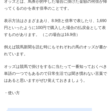
オッズとは、馬券が的中した場合に掛けた金額の何倍が帰
ってくるのかを表す倍率のことです。
表示方法はさまざまあり、8.9倍と倍率で表したり、1,690
円といったように100円で購入した場合の払戻金として表
すものがあります。 （この場合は16.9倍）
例えば競馬新聞を読む時にもそれぞれの馬のオッズが書か
れています。
オッズは競馬で掛けをするに当たって一番知っておくべき
単語の一つでもあるので日常生活では聞き慣れない言葉で
はあると思いますがぜひ覚えておきましょう。
・使い方