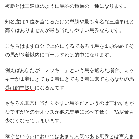
複勝とは三連単のように馬券の種類の一種になります。
知名度は１位を当てるだけの単勝や最も有名な三連単ほど
高くはありませんが最も当たりやすい馬券なんです。
こちらはまず自分で上位にくるであろう馬を１頭決めてそ
の馬が３着以内にゴールすれば的中になります。
例えばあなたが「ミッキー」という馬を選んだ場合、ミッ
キーが１着にきても２着にきても３着に来ても
あなたの馬
券は的中扱い
になるんです。
もちろん非常に当たりやすい馬券だというのは言わずもが
なですがその分オッズが他の馬券に比べて低く、払戻金も
少なくなってしまいます。
稼ぐという点においてはあまり人気のある馬券とは言えま