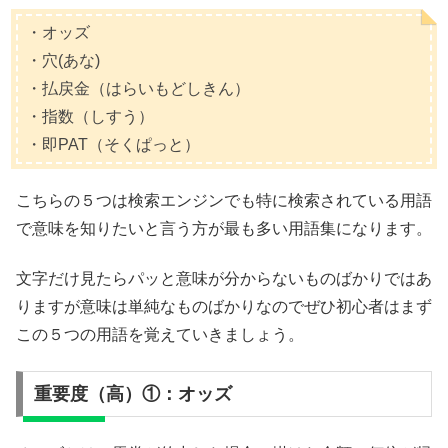
・オッズ
・穴(あな)
・払戻金（はらいもどしきん）
・指数（しすう）
・即PAT（そくぱっと）
こちらの５つは検索エンジンでも特に検索されている用語
で意味を知りたいと言う方が最も多い用語集になります。
文字だけ見たらパッと意味が分からないものばかりではあ
りますが意味は単純なものばかりなのでぜひ初心者はまず
この５つの用語を覚えていきましょう。
重要度（高）①：オッズ