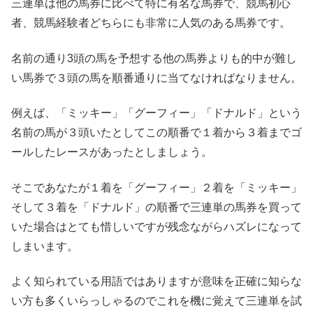
三連単は他の馬券に比べて特に有名な馬券で、競馬初心
者、競馬経験者どちらにも非常に人気のある馬券です。
名前の通り3頭の馬を予想する他の馬券よりも的中が難し
い馬券で３頭の馬を順番通りに当てなければなりません。
例えば、「ミッキー」「グーフィー」「ドナルド」という
名前の馬が３頭いたとしてこの順番で１着から３着までゴ
ールしたレースがあったとしましょう。
そこであなたが１着を「グーフィー」２着を「ミッキー」
そして３着を「ドナルド」の順番で三連単の馬券を買って
いた場合はとても惜しいですが残念ながらハズレになって
しまいます。
よく知られている用語ではありますが意味を正確に知らな
い方も多くいらっしゃるのでこれを機に覚えて三連単を試