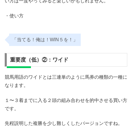
い方は一度やってみると楽しいかもしれません。
・使い方
「当てる！俺は！WIN５を！」
重要度（低）②：ワイド
競馬用語のワイドとは三連単のように馬券の種類の一種に
なります。
１〜３着までに入る２頭の組み合わせを的中させる買い方
です。
先程説明した複勝を少し難しくしたバージョンですね。