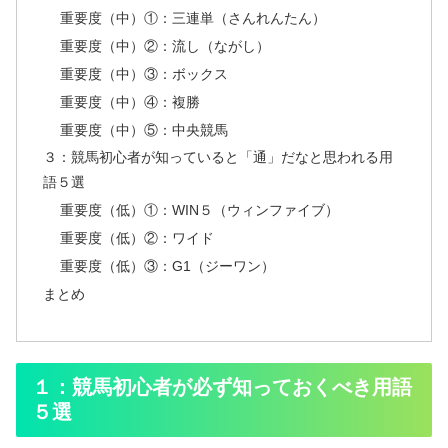
重要度（中）①：三連単（さんれんたん）
重要度（中）②：流し（ながし）
重要度（中）③：ボックス
重要度（中）④：複勝
重要度（中）⑤：中央競馬
３：競馬初心者が知っていると「通」だなと思われる用
語５選
重要度（低）①：WIN５（ウィンファイブ）
重要度（低）②：ワイド
重要度（低）③：G1（ジーワン）
まとめ
１：競馬初心者が必ず知っておくべき用語
５選