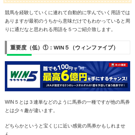
競馬を経験していくに連れて自動的に学んでいく用語では
ありますが最初のうちから意味だけでもわかっていると周
りに通だなと思われる用語を５つご紹介致します。
重要度（低）①：WIN５（ウィンファイブ）
WIN５とは３連単などのように馬券の一種ですが他の馬券
とは少々趣が違います。
どちらかというと宝くじに近い感覚の馬券かもしれませ
ん。