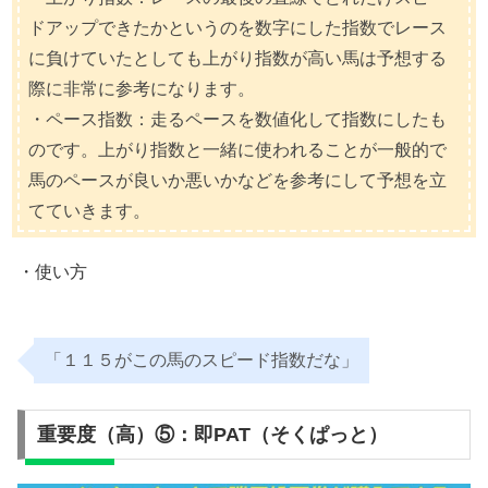
ドアップできたかというのを数字にした指数でレース
に負けていたとしても上がり指数が高い馬は予想する
際に非常に参考になります。
・ペース指数：走るペースを数値化して指数にしたも
のです。上がり指数と一緒に使われることが一般的で
馬のペースが良いか悪いかなどを参考にして予想を立
てていきます。
・使い方
「１１５がこの馬のスピード指数だな」
重要度（高）⑤：即PAT（そくぱっと）